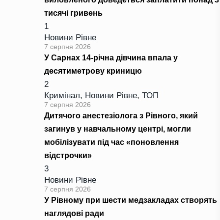
тисячі гривень
1
Новини Рівне
7 серпня 2026
У Сарнах 14-річна дівчина впала у
десятиметрову криницю
2
Кримінал
,
Новини Рівне
,
ТОП
7 серпня 2026
Дитячого анестезіолога з Рівного, який
загинув у навчальному центрі, могли
мобілізувати під час «поновлення
відстрочки»
3
Новини Рівне
7 серпня 2026
У Рівному при шести медзакладах створять
наглядові ради