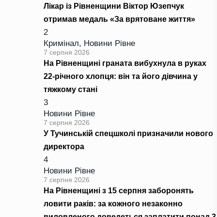
Лікар із Рівненщини Віктор Юзепчук
отримав медаль «За врятоване життя»
2
Кримінал
,
Новини Рівне
7 серпня 2026
На Рівненщині граната вибухнула в руках
22-річного хлопця: він та його дівчина у
тяжкому стані
3
Новини Рівне
7 серпня 2026
У Тучинській спецшколі призначили нового
директора
4
Новини Рівне
7 серпня 2026
На Рівненщині з 15 серпня заборонять
ловити раків: за кожного незаконно
виловленого доведеться заплатити понад 3