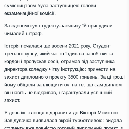
сумісництвом була заступницею голови
екзаменаційної комісії.
За «допомогу» студенту-заочнику їй присудили
чималий штраф.
Історія почалася ще восени 2021 року. Студент
третього курсу, який часто їздив на заробітки за
кордон і пропускав сесії, отримав від заступника
директора коледжу чітку інструкцію: принести на
захист дипломного проєкту 3500 гривень. За ці гроші
йому обіцяли заплющити очі на те, що сам диплом
він навіть не відкривав, і гарантували успішний
захист.
У день ікс хлопця відправили до Вікторії Момотюк.
Завідувачка виявилася вкрай турботливою: видала
студенту вже повністю готовий дипломний проєкт із