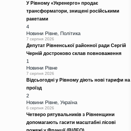
У Рівному «Укренерго» продає
трансформатори, знищені російськими
ракетами
4
Новини Рівне
,
Політика
7 серпня 2026
Депутат Рівненської районної ради Сергій
Черній достроково склав повноваження
1
Новини Рівне
7 серпня 2026
Відсьогодні у Рівному діють нові тарифи на
проїзд
2
Новини Рівне
,
Україна
6 серпня 2026
Четверо рятувальників з Рівненщини
допомагають гасити масштабні лісові
пожежі у Франції (ВІДЕО)